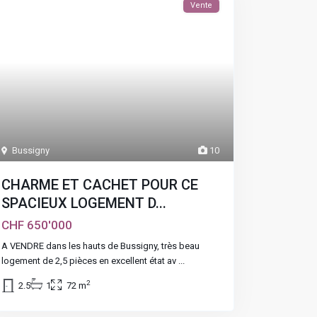
Vente
Bussigny
10
CHARME ET CACHET POUR CE
SPACIEUX LOGEMENT D...
CHF 650'000
A VENDRE dans les hauts de Bussigny, très beau
logement de 2,5 pièces en excellent état av
...
2
2.5
1
72 m