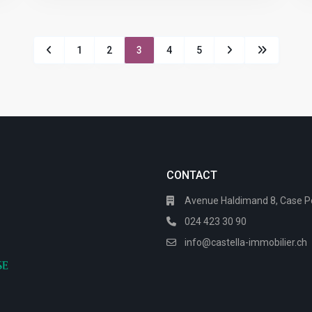
1
2
3
4
5
CONTACT
Avenue Haldimand 8, Case Po
024 423 30 90
info@castella-immobilier.ch