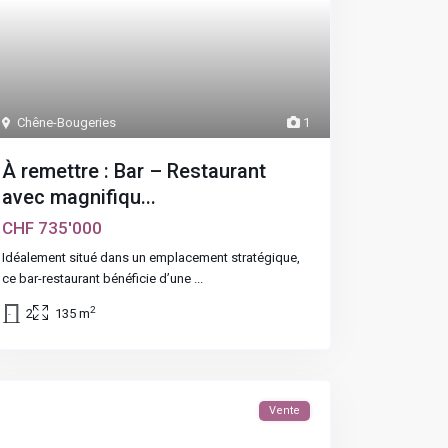
Chêne-Bougeries
1
À remettre : Bar – Restaurant
avec magnifiqu...
CHF 735'000
Idéalement situé dans un emplacement stratégique,
ce bar-restaurant bénéficie d’une
...
2
2
135 m
Vente