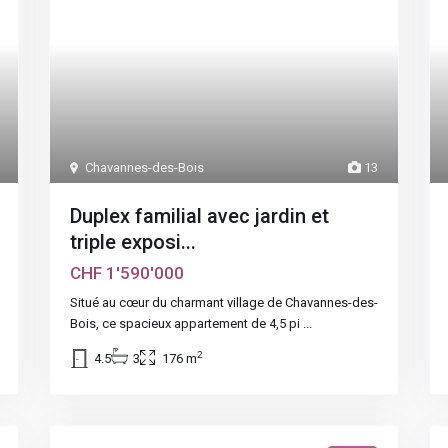
Chavannes-des-Bois
13
Duplex familial avec jardin et
triple exposi...
CHF 1'590'000
Situé au cœur du charmant village de Chavannes-des-
Bois, ce spacieux appartement de 4,5 pi
...
2
4.5
3
176 m