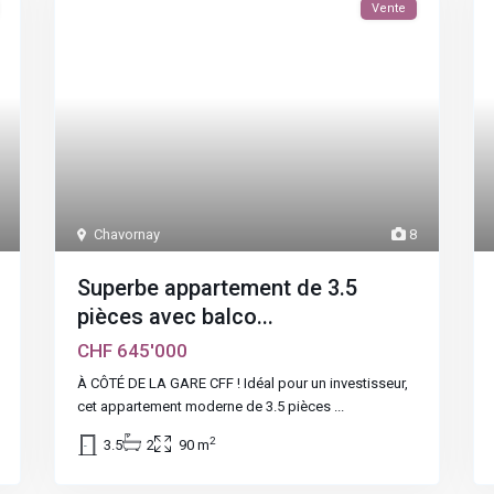
Vente
Chavornay
8
Superbe appartement de 3.5
pièces avec balco...
CHF 645'000
À CÔTÉ DE LA GARE CFF ! Idéal pour un investisseur,
cet appartement moderne de 3.5 pièces
...
2
3.5
2
90 m