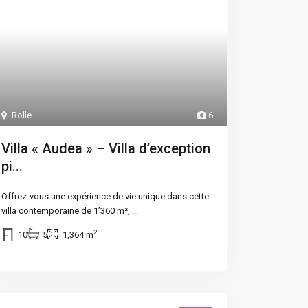
Rolle
6
Villa « Audea » – Villa d’exception
pi...
Offrez-vous une expérience de vie unique dans cette
villa contemporaine de 1’360 m²,
...
2
10
5
1,364 m