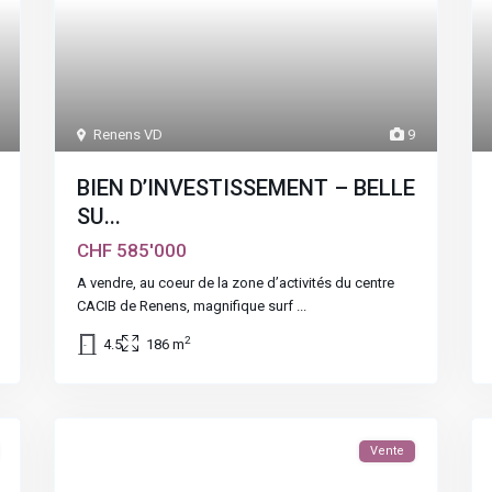
Renens VD
9
BIEN D’INVESTISSEMENT – BELLE
SU...
CHF 585'000
A vendre, au coeur de la zone d’activités du centre
CACIB de Renens, magnifique surf
...
2
4.5
186 m
Vente