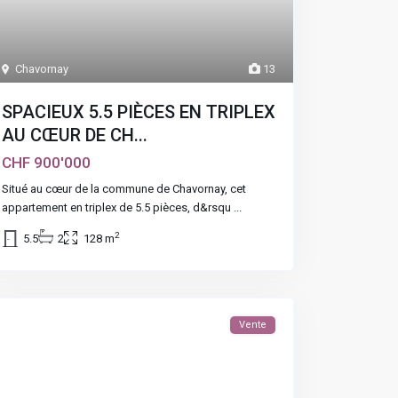
Chavornay
13
SPACIEUX 5.5 PIÈCES EN TRIPLEX
AU CŒUR DE CH...
CHF 900'000
Situé au cœur de la commune de Chavornay, cet
appartement en triplex de 5.5 pièces, d&rsqu
...
2
5.5
2
128 m
Vente