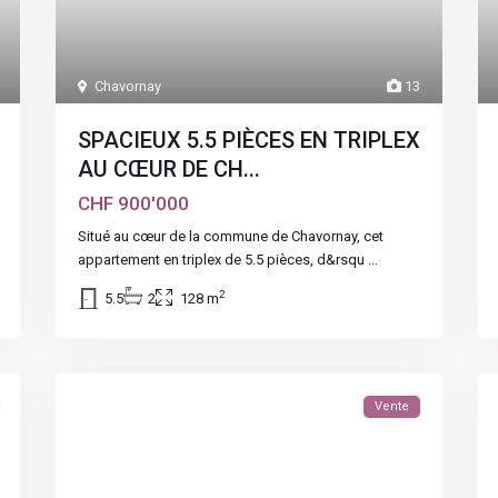
Chavornay
13
SPACIEUX 5.5 PIÈCES EN TRIPLEX
AU CŒUR DE CH...
CHF 900'000
Situé au cœur de la commune de Chavornay, cet
appartement en triplex de 5.5 pièces, d&rsqu
...
2
5.5
2
128 m
Vente