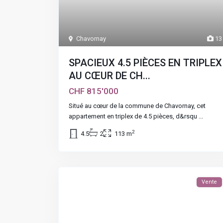
Chavornay
13
SPACIEUX 4.5 PIÈCES EN TRIPLEX
AU CŒUR DE CH...
CHF 815'000
Situé au cœur de la commune de Chavornay, cet
appartement en triplex de 4.5 pièces, d&rsqu
...
2
4.5
2
113 m
Vente