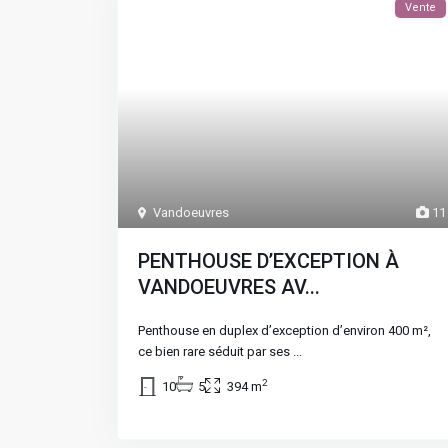
Vente
Vandoeuvres
11
PENTHOUSE D’EXCEPTION À
VANDOEUVRES AV...
Penthouse en duplex d’exception d’environ 400 m²,
ce bien rare séduit par ses
...
2
10
5
394 m