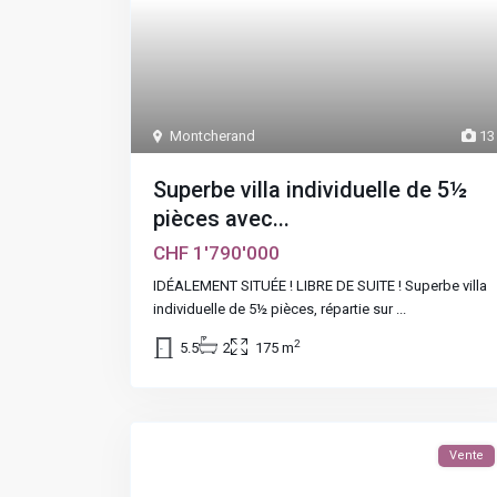
Montcherand
13
Superbe villa individuelle de 5½
pièces avec...
CHF 1'790'000
IDÉALEMENT SITUÉE ! LIBRE DE SUITE ! Superbe villa
individuelle de 5½ pièces, répartie sur
...
2
5.5
2
175 m
Vente