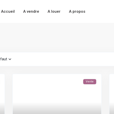
Accueil
A vendre
A louer
A propos
éfaut
Vente