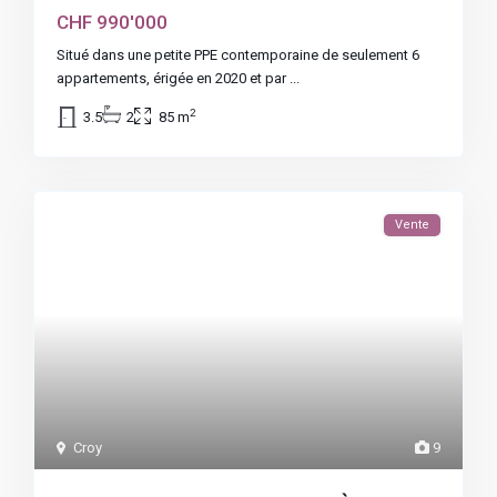
CHF 990'000
Situé dans une petite PPE contemporaine de seulement 6
appartements, érigée en 2020 et par
...
2
3.5
2
85 m
Vente
Croy
9