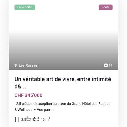
En vedette
Vente
Les Rasses
11
Un véritable art de vivre, entre intimité
d&...
CHF 345'000
. 2.5 pièces d’exception au cœur du Grand Hôtel des Rasses
& Wellness – Vue pan
...
2
2.5
1
49 m