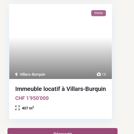
Vente
Villars-Burquin
13
Immeuble locatif à Villars-Burquin
CHF 1'950'000
2
407 m