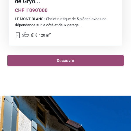
de Gryo...
CHF 1'090'000
LE MONT-BLANC : Chalet rustique de 5 pièces avec une
dépendance sur le côté et deux garage
...
2
5
1
120 m
Découvrir