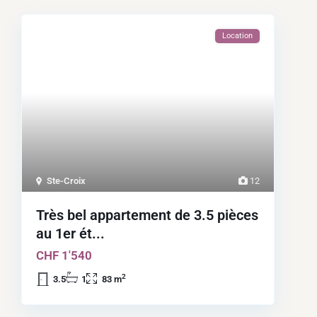
Location
Ste-Croix
12
Très bel appartement de 3.5 pièces
au 1er ét...
CHF 1'540
2
3.5
1
83 m