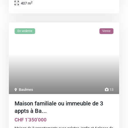
2
407 m
En vedette
Vente
Baulmes
13
Maison familiale ou immeuble de 3
appts à Ba...
CHF 1'350'000