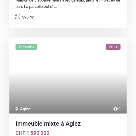
Maison de 3 appartements avec galetas, jardin et 4 places de
parc La parcelle est d’
...
2
396 m
En vedette
Vente
Agiez
9
Immeuble mixte à Agiez
CHF 1'590'000