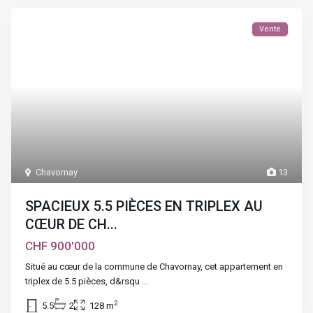
Vente
Chavornay
13
SPACIEUX 5.5 PIÈCES EN TRIPLEX AU
CŒUR DE CH...
CHF 900'000
Situé au cœur de la commune de Chavornay, cet appartement en
triplex de 5.5 pièces, d&rsqu
...
2
5.5
2
128 m