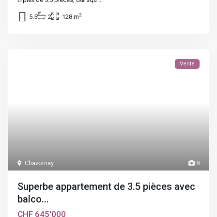
2
5.5
2
128 m
Vente
Chavornay
8
Superbe appartement de 3.5 pièces avec
balco...
CHF 645'000