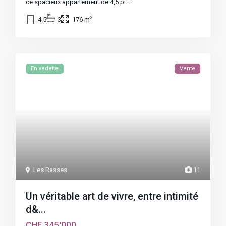
ce spacieux appartement de 4,5 pi
...
2
4.5
3
176 m
En vedette
Vente
Les Rasses
11
Un véritable art de vivre, entre intimité
d&...
CHF 345'000