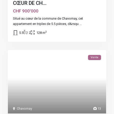
CŒUR DE CH...
CHF 900'000
Situé au cœur de la commune de Chavornay, cet
appartement en triplex de 5.5 pièces, d&rsqu
...
2
5.5
2
128 m
Vente
Chavornay
13