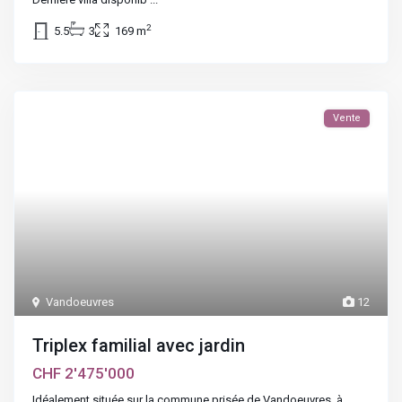
2
5.5
3
169 m
Vente
Vandoeuvres
12
Triplex familial avec jardin
CHF 2'475'000
Idéalement située sur la commune prisée de Vandoeuvres, à