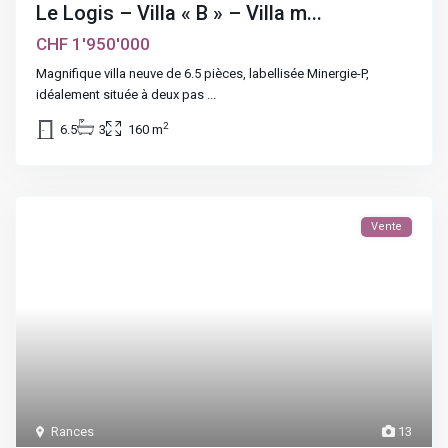
Le Logis – Villa « B » – Villa m...
CHF 1'950'000
Magnifique villa neuve de 6.5 pièces, labellisée Minergie-P,
idéalement située à deux pas
...
2
6.5
3
160 m
Vente
Rances
13