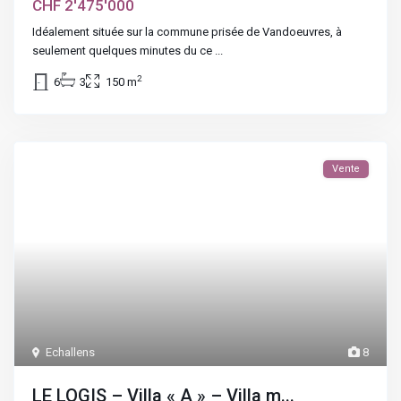
CHF 2'475'000
Idéalement située sur la commune prisée de Vandoeuvres, à
seulement quelques minutes du ce
...
2
6
3
150 m
Vente
Echallens
8
LE LOGIS – Villa « A » – Villa m...