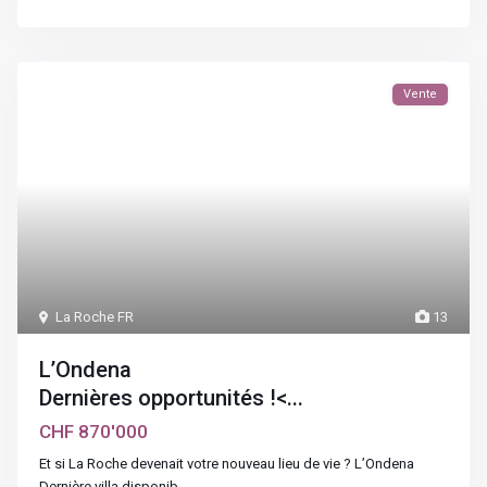
Vente
La Roche FR
13
L’Ondena
Dernières opportunités !<...
CHF 870'000
Et si La Roche devenait votre nouveau lieu de vie ? L’Ondena
Dernière villa disponib
...