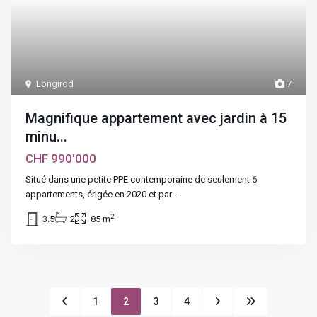
Longirod
7
Magnifique appartement avec jardin à 15
minu...
CHF 990'000
Situé dans une petite PPE contemporaine de seulement 6
appartements, érigée en 2020 et par
...
2
3.5
2
85 m
1
2
3
4