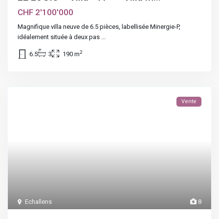
CHF 2'100'000
Magnifique villa neuve de 6.5 pièces, labellisée Minergie-P,
idéalement située à deux pas
...
2
6.5
3
190 m
Vente
Echallens
8