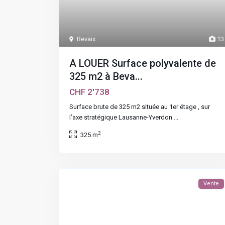
Bevaix
13
A LOUER Surface polyvalente de
325 m2 à Beva...
CHF 2'738
Surface brute de 325 m2 située au 1er étage , sur
l’axe stratégique Lausanne-Yverdon
...
2
325 m
Vente