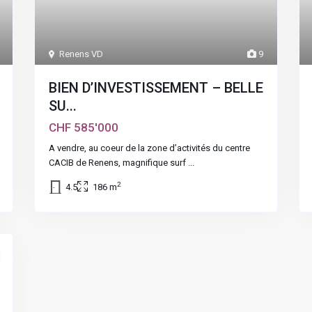
Renens VD
9
BIEN D’INVESTISSEMENT – BELLE
SU...
CHF 585'000
A vendre, au coeur de la zone d’activités du centre
CACIB de Renens, magnifique surf
...
2
4.5
186 m