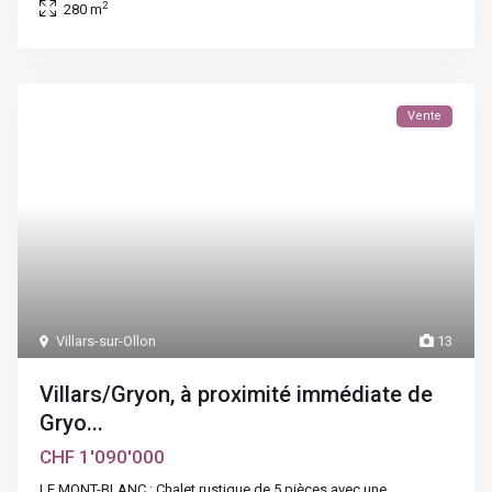
2
280 m
Vente
Villars-sur-Ollon
13
Villars/Gryon, à proximité immédiate de
Gryo...
CHF 1'090'000
LE MONT-BLANC : Chalet rustique de 5 pièces avec une