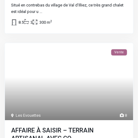
Situé en contrebas du village de Val d’Illiez, ce très grand chalet
est idéal pour u
...
2
8.5
3
300 m
Vente
Les Evouettes
8
AFFAIRE À SAISIR – TERRAIN