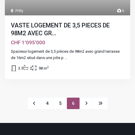
Prilly
6
VASTE LOGEMENT DE 3,5 PIECES DE
98M2 AVEC GR...
CHF 1'095'000
Spacieux logement de 3,5 pièces de 98m2 avec grand terrasse
de 16m2 situé dans une jolie p
...
2
3.5
2
98 m
4
5
6