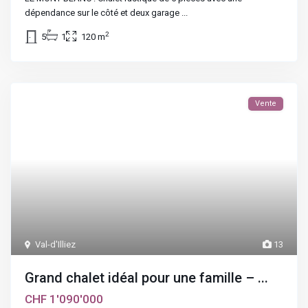
dépendance sur le côté et deux garage
...
2
5
1
120 m
Vente
Val-d'Illiez
13
Grand chalet idéal pour une famille – ...
CHF 1'090'000