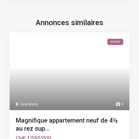
Annonces similaires
Vente
Grandson
9
Magnifique appartement neuf de 4½
au rez sup...
CHF 1'095'000