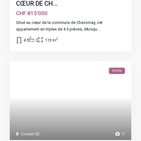
CŒUR DE CH...
CHF 815'000
Situé au cœur de la commune de Chavornay, cet
appartement en triplex de 4.5 pièces, d&rsqu
...
2
4.5
2
113 m
Vente
Corsier GE
11